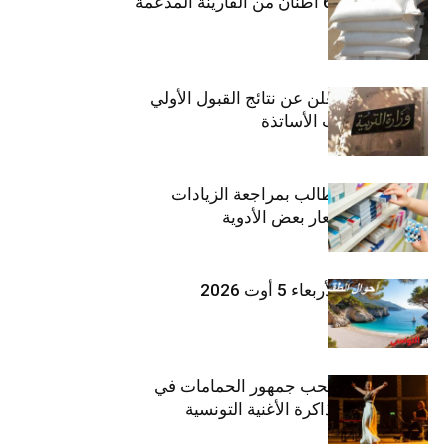
منوبة: حجز 6،3 أطنان من الفارينة المدعمة
وزارة التربية تعلن عن نتائج القبول الأولي
لمناظرة انتداب الأساتذة
اتحاد الشغل يطالب بمراجعة الزيادات
الأخيرة في أسعار بعض الأدوية
طقس اليوم الأربعاء 5 أوت 2026
بثينة نابولي تصحب جمهور الحمامات في
“دوليشة” بين ذاكرة الأغنية التونسية
وإنتاجها الجديد