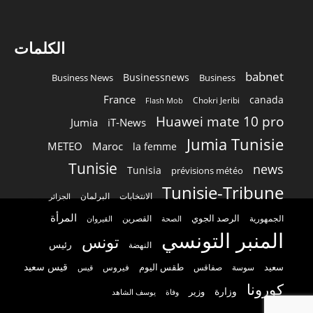
الكلمات
babnet
Businessnews
Business News
Business
France
canada
Chokri Jeribi
Flash Mob
Huawei mate 10 pro
Jumia
iT-News
Jumia Tunisie
METEO
Maroc
la femme
Tunisie
news
Tunisia
prévisions météo
Tunisie-Tribune
الانتخابات
البرلمان
الجزائر
المرأة
الرصد الجوي
القصرين
الجمهورية
الصحة
القيروان
المنبر التونسي
تونس
رئيس
النهضة
قيس سعيد
سعيد
طقس اليوم
سوسة
صفاقس
فيروس
قيس
كورونا
وزارة
وزير
وفاة
يوسف الشاهد