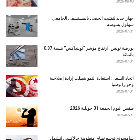
2026-08-03
جهاز جديد لتفتيت الحصى بالمستشفى الجامعي
سهلول بسوسة
2026-07-31
بورصة تونس: ارتفاع مؤشر “توننداكس” بنسبة 0,37
بالمائة
2026-07-31
اتحاد الشغل: استعادة النمو يتطلب إرادة إصلاحية
وحوارا وطنيا
2026-07-31
طقس اليوم الجمعة 31 جويلية 2026
2026-07-31
سامسونج توسع نطاق منظومة جالاكسي لتشمل