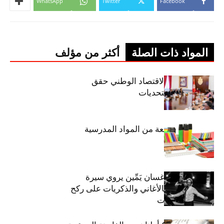
WhatsApp
Twitter
Facebook
المواد ذات الصلة
أكثر من مؤلف
وزيرة المالية: الاقتصاد الوطني حقق
مكاسب رغم التحديات
حجز 1926 قطعة من المواد المدرسية
الفنان اللبناني غسان يَمِّين يروي سيرة
شارل أزنافور بالأغاني والذكريات على ركح
مسرح الحمامات