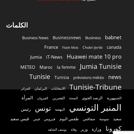
الكلمات
babnet
Businessnews
Business News
Business
France
canada
Chokri Jeribi
Flash Mob
Huawei mate 10 pro
Jumia
iT-News
Jumia Tunisie
METEO
Maroc
la femme
Tunisie
news
Tunisia
prévisions météo
Tunisie-Tribune
الانتخابات
البرلمان
الجزائر
المرأة
الرصد الجوي
القصرين
الجمهورية
الصحة
القيروان
المنبر التونسي
تونس
رئيس
النهضة
قيس سعيد
سعيد
طقس اليوم
سوسة
صفاقس
فيروس
قيس
كورونا
وزارة
وزير
وفاة
يوسف الشاهد