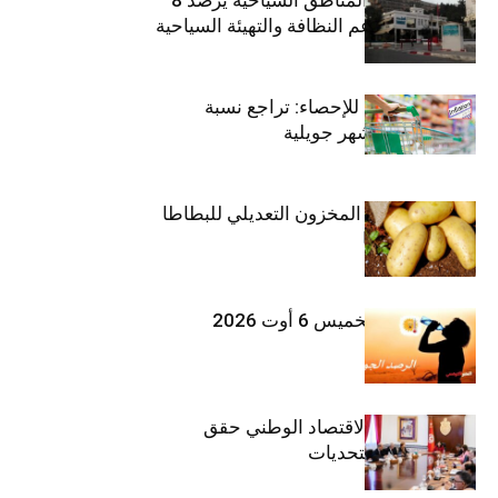
مليون دينار لدعم النظافة والتهيئة السياحية
المعهد الوطني للإحصاء: تراجع نسبة
التضخم خلال شهر جويلية
وزارة الفلاحة : المخزون التعديلي للبطاطا
بلغ 12392 طنا
طقس اليوم الخميس 6 أوت 2026
وزيرة المالية: الاقتصاد الوطني حقق
مكاسب رغم التحديات