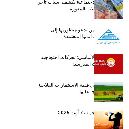
وزير الشؤون الاجتماعية يكشف أسباب تأخر
صرف منح العائلات المعوزة
عمادة المهندسين تدعو منظوريها إلى
احترام التعريفة الدنيا المعتمدة
جامعة التعليم الأساسي: تحركات احتجاجية
تزامنا مع العودة المدرسية
ارتفاع بـ15% في قيمة الاستثمارات الفلاحية
الخاصة المصادق عليها
طقس اليوم الجمعة 7 أوت 2026