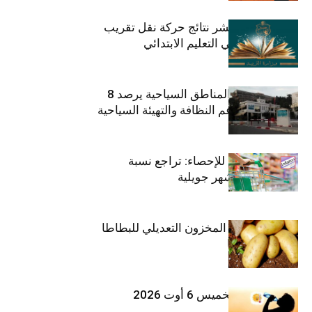
وزارة التربية تنشر نتائج حركة نقل تقريب
الأزواج لمدرّسي التعليم الابتدائي
صندوق حماية المناطق السياحية يرصد 8
مليون دينار لدعم النظافة والتهيئة السياحية
المعهد الوطني للإحصاء: تراجع نسبة
التضخم خلال شهر جويلية
وزارة الفلاحة : المخزون التعديلي للبطاطا
بلغ 12392 طنا
طقس اليوم الخميس 6 أوت 2026