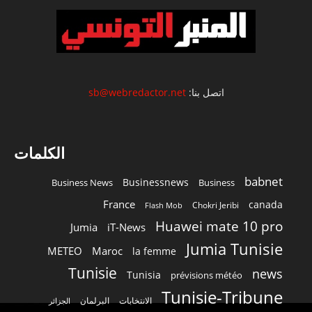
اتصل بنا:
sb@webredactor.net
الكلمات
babnet
Businessnews
Business News
Business
France
canada
Chokri Jeribi
Flash Mob
Huawei mate 10 pro
Jumia
iT-News
Jumia Tunisie
METEO
Maroc
la femme
Tunisie
news
Tunisia
prévisions météo
Tunisie-Tribune
الانتخابات
البرلمان
الجزائر