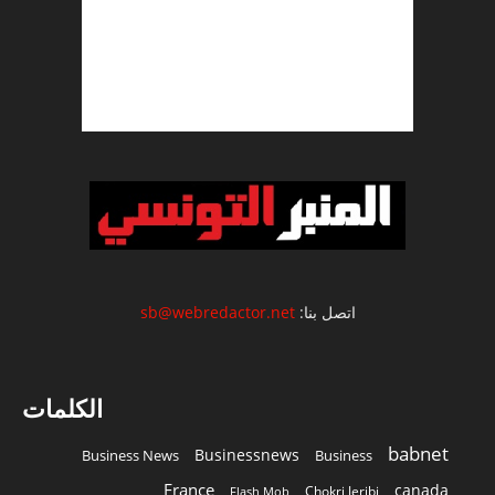
اتصل بنا:
sb@webredactor.net
الكلمات
babnet
Businessnews
Business News
Business
France
canada
Chokri Jeribi
Flash Mob