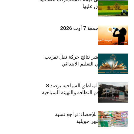
الخاصة المصادق عليها
طقس اليوم الجمعة 7 أوت 2026
وزارة التربية تنشر نتائج حركة نقل تقريب
الأزواج لمدرّسي التعليم الابتدائي
صندوق حماية المناطق السياحية يرصد 8
مليون دينار لدعم النظافة والتهيئة السياحية
المعهد الوطني للإحصاء: تراجع نسبة
التضخم خلال شهر جويلية