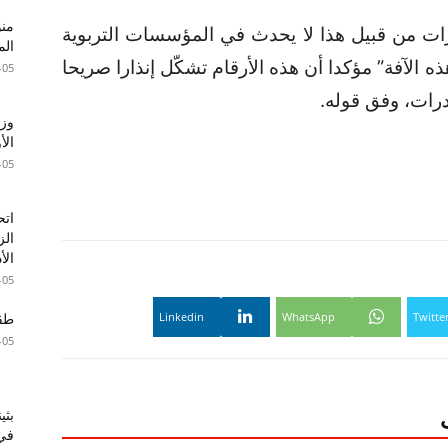
ارات من قبيل هذا لا يحدث في المؤسسات التربوية
الم
 الآفة” مؤكدا أن هذه الأرقام تشكّل إنذارا صريحا
-05
درات، وفق قوله.
وزا
الأ
-05
اتح
الز
الأ
-05
Linkedin
WhatsApp
Twitte
طقس 
-05
بثي
في 