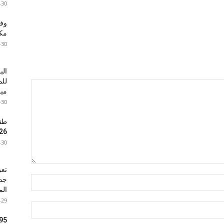
-30
مكا
-30
الب
للم
ميز
-30
26
-30
تعز
الم
-29