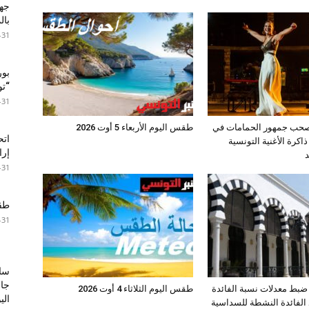
جها
با
-31
بور
“تون
-31
 تصحب جمهور الحمامات في
طقس اليوم الأربعاء 5 أوت 2026
اتح
اكرة الأغنية التونسية
إرا
د
-31
طقس 
-31
سا
جال
: ضبط معدلات نسبة الفائدة
طقس اليوم الثلاثاء 4 أوت 2026
الي
 الفائدة النشطة للسداسية