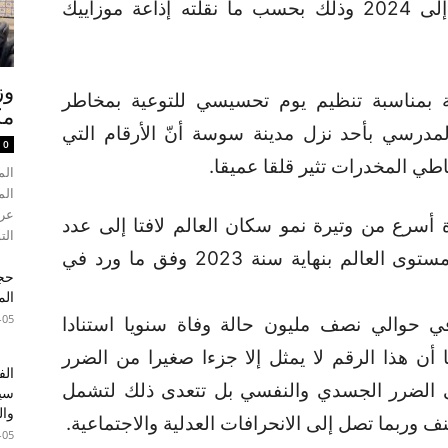
إحصائيات العشرية الممتدة من 2015 إلى 2024 وذلك بحسب ما نقلته إذاعة موزاييك
وز
مة بمناسبة تنظيم يوم تحسيسي للتوعية بمخاطر
مك
المدرسي بأحد نزل مدينة سوسة أنّ الأرقام التي
0
اطي المخدرات تثير قلقا عميقا.
الم
الم
 أسرع من وتيرة نمو سكان العالم لافتا إلى عدد
الت
المتعاطين بلغ حوالي 316 مليون على مستوى العالم بنهاية سنة 2023 وفق ما ورد في
الم
-05
 حوالي نصف مليون حالة وفاة سنويا استنادا
ا أن هذا الرقم لا يمثل إلا جزءا صغيرا من الضرر
الف
لى الضرر الجسدي والنفسي بل تتعدى ذلك لتشمل
سير
وال
نف وربما تصل إلى الانحرافات العدلية والاجتماعية.
-05