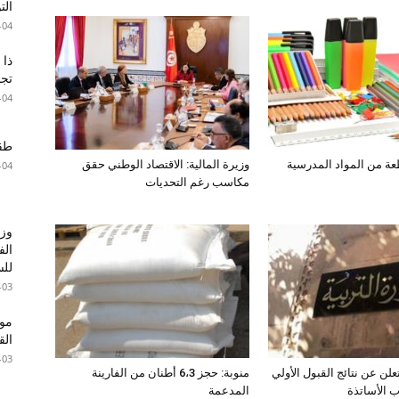
الت
-04
ذا 
تجا
-04
طقس 
وزيرة المالية: الاقتصاد الوطني حقق
-04
مكاسب رغم التحديات
وزا
الف
للس
-03
موع
ال
-03
تعلن عن نتائج القبول الأولي
منوبة: حجز 6،3 أطنان من الفارينة
ب الأساتذة
المدعمة