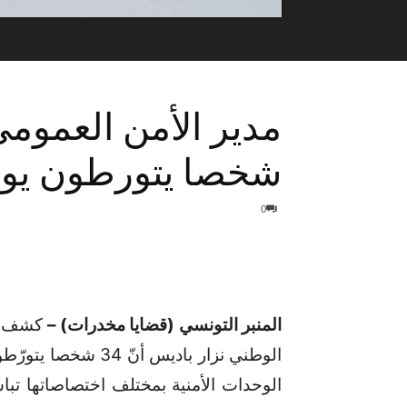
شخصا يتورطون يوم
0
المنبر التونسي (قضايا مخدرات) –
كشف ال
الوطني نزار باديس أ