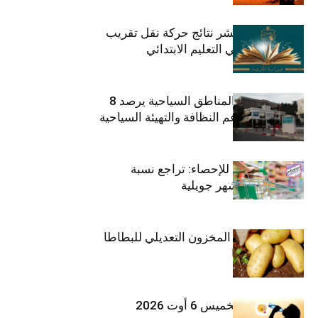
وزارة التربية تنشر نتائج حركة نقل تقريب
الأزواج لمدرّسي التعليم الابتدائي
صندوق حماية المناطق السياحية يرصد 8
مليون دينار لدعم النظافة والتهيئة السياحية
المعهد الوطني للإحصاء: تراجع نسبة
التضخم خلال شهر جويلية
وزارة الفلاحة : المخزون التعديلي للبطاطا
بلغ 12392 طنا
طقس اليوم الخميس 6 أوت 2026