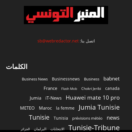
اتصل بنا:
sb@webredactor.net
الكلمات
babnet
Businessnews
Business News
Business
France
canada
Chokri Jeribi
Flash Mob
Huawei mate 10 pro
Jumia
iT-News
Jumia Tunisie
METEO
Maroc
la femme
Tunisie
news
Tunisia
prévisions météo
Tunisie-Tribune
الانتخابات
البرلمان
الجزائر