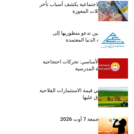
وزير الشؤون الاجتماعية يكشف أسباب تأخر
صرف منح العائلات المعوزة
عمادة المهندسين تدعو منظوريها إلى
احترام التعريفة الدنيا المعتمدة
جامعة التعليم الأساسي: تحركات احتجاجية
تزامنا مع العودة المدرسية
ارتفاع بـ15% في قيمة الاستثمارات الفلاحية
الخاصة المصادق عليها
طقس اليوم الجمعة 7 أوت 2026