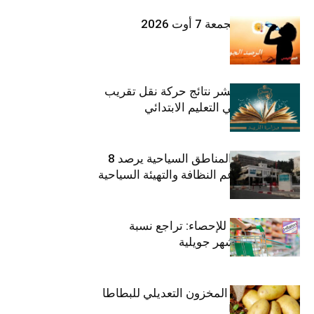
طقس اليوم الجمعة 7 أوت 2026
وزارة التربية تنشر نتائج حركة نقل تقريب
الأزواج لمدرّسي التعليم الابتدائي
صندوق حماية المناطق السياحية يرصد 8
مليون دينار لدعم النظافة والتهيئة السياحية
المعهد الوطني للإحصاء: تراجع نسبة
التضخم خلال شهر جويلية
وزارة الفلاحة : المخزون التعديلي للبطاطا
بلغ 12392 طنا