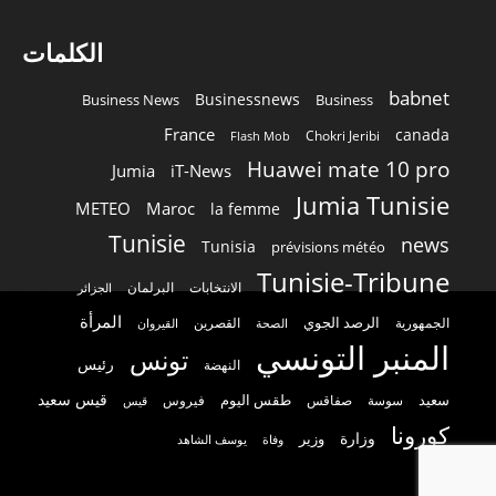
الكلمات
babnet
Businessnews
Business News
Business
France
canada
Chokri Jeribi
Flash Mob
Huawei mate 10 pro
Jumia
iT-News
Jumia Tunisie
METEO
Maroc
la femme
Tunisie
news
Tunisia
prévisions météo
Tunisie-Tribune
الانتخابات
البرلمان
الجزائر
المرأة
الرصد الجوي
القصرين
الجمهورية
الصحة
القيروان
المنبر التونسي
تونس
رئيس
النهضة
قيس سعيد
سعيد
طقس اليوم
سوسة
صفاقس
فيروس
قيس
كورونا
وزارة
وزير
وفاة
يوسف الشاهد