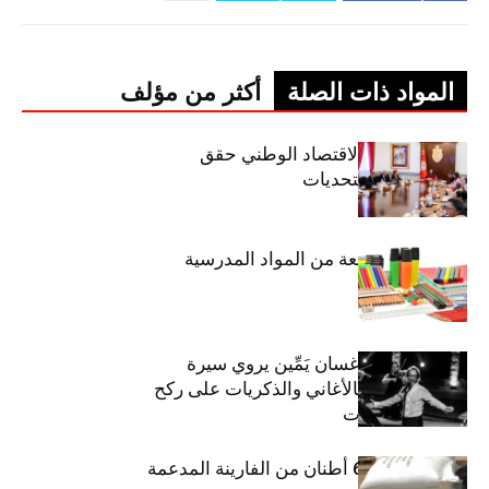
المواد ذات الصلة
أكثر من مؤلف
وزيرة المالية: الاقتصاد الوطني حقق
مكاسب رغم التحديات
حجز 1926 قطعة من المواد المدرسية
الفنان اللبناني غسان يَمِّين يروي سيرة
شارل أزنافور بالأغاني والذكريات على ركح
مسرح الحمامات
منوبة: حجز 6،3 أطنان من الفارينة المدعمة