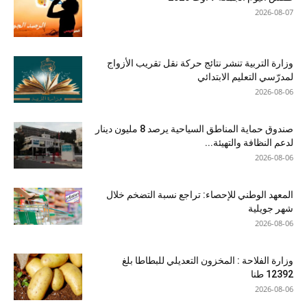
2026-08-07
وزارة التربية تنشر نتائج حركة نقل تقريب الأزواج
لمدرّسي التعليم الابتدائي
2026-08-06
صندوق حماية المناطق السياحية يرصد 8 مليون دينار
لدعم النظافة والتهيئة...
2026-08-06
المعهد الوطني للإحصاء: تراجع نسبة التضخم خلال
شهر جويلية
2026-08-06
وزارة الفلاحة : المخزون التعديلي للبطاطا بلغ
12392 طنا
2026-08-06