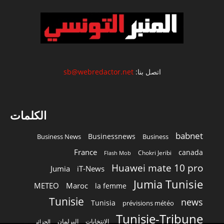
اتصل بنا:
sb@webredactor.net
الكلمات
babnet
Businessnews
Business News
Business
France
canada
Chokri Jeribi
Flash Mob
Huawei mate 10 pro
Jumia
iT-News
Jumia Tunisie
METEO
Maroc
la femme
Tunisie
news
Tunisia
prévisions météo
Tunisie-Tribune
الانتخابات
البرلمان
الجزائر