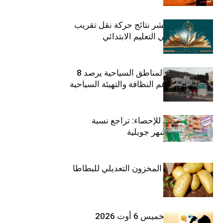
وزارة التربية تنشر نتائج حركة نقل تقريب
الأزواج لمدرّسي التعليم الابتدائي
صندوق حماية المناطق السياحية يرصد 8
مليون دينار لدعم النظافة والتهيئة السياحية
المعهد الوطني للإحصاء: تراجع نسبة
التضخم خلال شهر جويلية
وزارة الفلاحة : المخزون التعديلي للبطاطا
بلغ 12392 طنا
طقس اليوم الخميس 6 أوت 2026