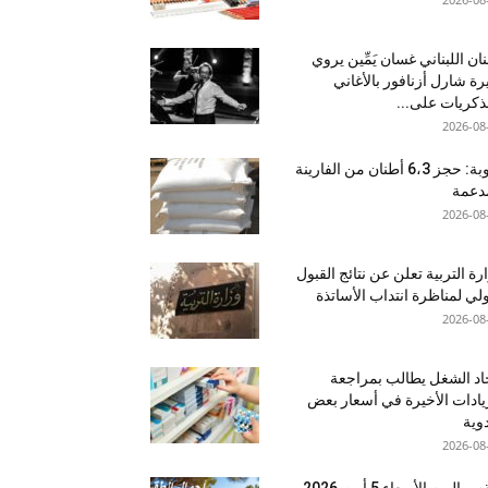
نان اللبناني غسان يَمِّين يروي
ة شارل أزنافور بالأغاني
ذكريات على...
2026-08
منوبة: حجز 6،3 أطنان من الفارينة
دعمة
2026-08
رة التربية تعلن عن نتائج القبول
ولي لمناظرة انتداب الأساتذة
2026-08
اد الشغل يطالب بمراجعة
يادات الأخيرة في أسعار بعض
دوية
2026-08
اليوم الأربعاء 5 أوت 2026