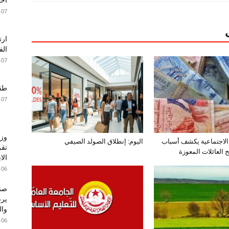
-07
الف
-07
طقس 
-07
وزا
الاجتماعية يكشف أسباب
اليوم: إنطلاق الصولد الصيفي
تقر
العائلات المعوزة
الا
-06
صند
وال
-06