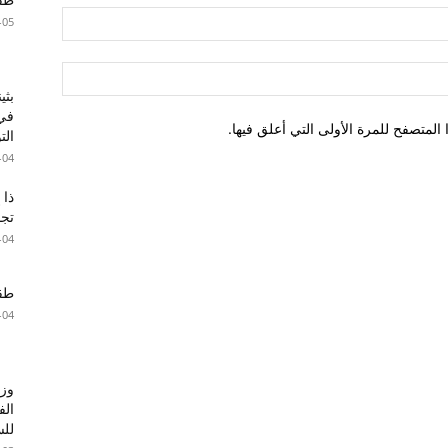
-05
بثي
في 
لمتصفح للمرة الأولى التي أعلق فيها.
الت
-04
ذا 
تجا
-04
طقس 
-04
وزا
الف
للس