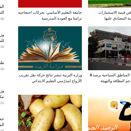
الم
الت
اع بـ15% في قيمة الاستثمارات
جامعة التعليم الأساسي: تحركات احتجاجية
صة المصادق عليها
تزامنا مع العودة المدرسية
-06
وزا
للبطا
-06
طقس 
-06
صندوق حماية المناطق السياحية يرصد 8
وزارة التربية تنشر نتائج حركة نقل تقريب
عم النظافة والتهيئة
الأزواج لمدرّسي التعليم الابتدائي
وزي
مكا
-05
الم
-05