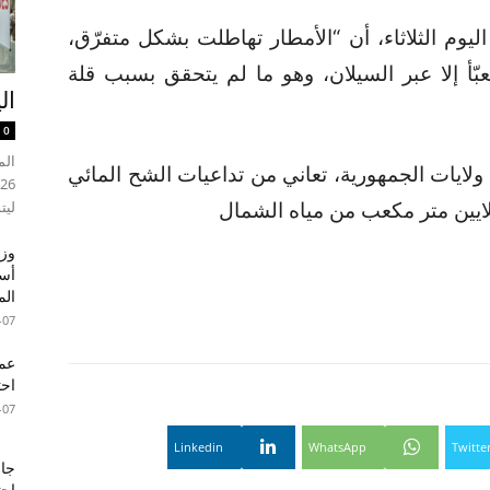
ليوم الثلاثاء، أن “الأمطار تهاطلت بشكل متفرّق،
ُعبّأ إلا عبر السيلان، وهو ما لم يتحقق بسبب قلة
ال
0
ة ولايات الجمهورية، تعاني من تداعيات الشح المائي
ليت
وزي
أسب
الم
-07
عما
احت
-07
Linkedin
WhatsApp
Twitte
جام
احت