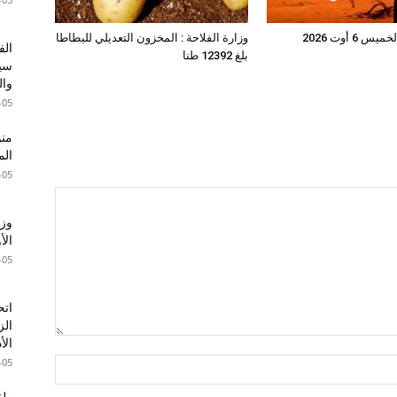
6 أوت 2026
وزارة الفلاحة : المخزون التعديلي للبطاطا
الف
بلغ 12392 طنا
سير
وال
-05
الم
-05
وزا
الأ
-05
اتح
الز
الأ
-05
طقس 