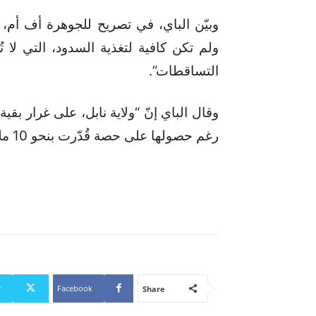
وبيّن الباي، في تصريح للجوهرة أف أم، ا
ولم تكن كافية لتغذية السدود، التي لا ت
التساقطات”.
وقال الباي إنّ “ولاية نابل، على غرار بقي
رغم حصولها على حصة قُدّرت بنحو 10 ملايين متر مكعب من مياه الشمال
r
Facebook
Share