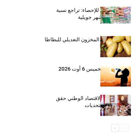
المعهد الوطني للإحصاء: تراجع نسبة
التضخم خلال شهر جويلية
وزارة الفلاحة : المخزون التعديلي للبطاطا
بلغ 12392 طنا
طقس اليوم الخميس 6 أوت 2026
وزيرة المالية: الاقتصاد الوطني حقق
مكاسب رغم التحديات