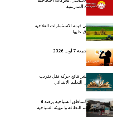
جامعة التعليم الأساسي: تحركات احتجاجية
تزامنا مع العودة المدرسية
ارتفاع بـ15% في قيمة الاستثمارات الفلاحية
الخاصة المصادق عليها
طقس اليوم الجمعة 7 أوت 2026
وزارة التربية تنشر نتائج حركة نقل تقريب
الأزواج لمدرّسي التعليم الابتدائي
صندوق حماية المناطق السياحية يرصد 8
مليون دينار لدعم النظافة والتهيئة السياحية