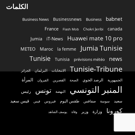
الكلمات
babnet
Businessnews
Business News
Business
France
canada
Chokri Jeribi
Flash Mob
Huawei mate 10 pro
Jumia
iT-News
Jumia Tunisie
METEO
Maroc
la femme
Tunisie
news
Tunisia
prévisions météo
Tunisie-Tribune
الانتخابات
البرلمان
الجزائر
المرأة
الرصد الجوي
القصرين
الجمهورية
الصحة
القيروان
المنبر التونسي
تونس
رئيس
النهضة
قيس سعيد
سعيد
طقس اليوم
سوسة
صفاقس
فيروس
قيس
كورونا
وزارة
وزير
وفاة
يوسف الشاهد