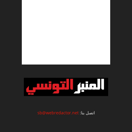
اتصل بنا:
sb@webredactor.net