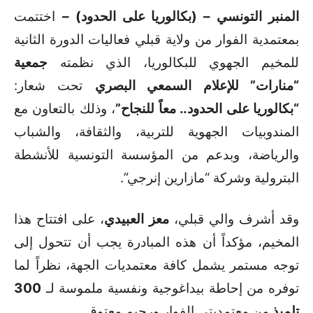
المنبر التونسي – (بكالوريا على الحدود) –
اختتمت
بمعتمدية الفوار من ولاية قبلي فعاليات الدورة الثانية
للمخيم الجهوي للبكالوريا، الذي نظمته
جمعية
“منارات” للإعلام السمعي البصري
تحت شعار:
“بكالوريا على الحدود.. معاً للنجاح”
، وذلك بالتعاون مع
المندوبيات الجهوية للتربية، والثقافة، والشباب
والرياضة، وبدعم من المؤسسة التونسية للأنشطة
البترولية وشركة “مازارين إنرجي”.
وقد أشرف والي قبلي،
معز العبيدي
، على افتتاح هذا
المخيم، مؤكداً أن هذه المبادرة يجب أن تتحول إلى
توجه مستمر يشمل كافة معتمديات الجهة، نظراً لما
توفره من إحاطة بيداغوجية ونفسية ملموسة لـ
300
تلميذ
من معتمديتي الفوار ورجيم معتوق.