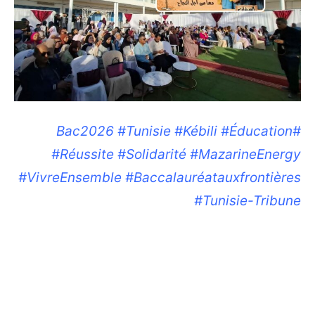
#Bac2026 #Tunisie #Kébili #Éducation
#Réussite #Solidarité #MazarineEnergy
#VivreEnsemble #Baccalauréatauxfrontières
#Tunisie-Tribune