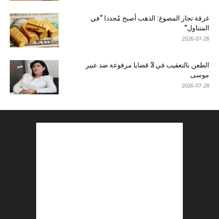
غرفة تجار المصوغ: الذهب أصبح مُجددا “في
المتناول”
2026-07-28
الطعن بالتعقيب في 3 قضايا مرفوعة ضد عبير
موسى
2026-07-28