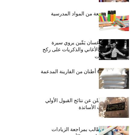
حجز 1926 قطعة من المواد المدرسية
الفنان اللبناني غسان يَمِّين يروي سيرة
شارل أزنافور بالأغاني والذكريات على ركح
مسرح الحمامات
منوبة: حجز 6،3 أطنان من الفارينة المدعمة
وزارة التربية تعلن عن نتائج القبول الأولي
لمناظرة انتداب الأساتذة
اتحاد الشغل يطالب بمراجعة الزيادات