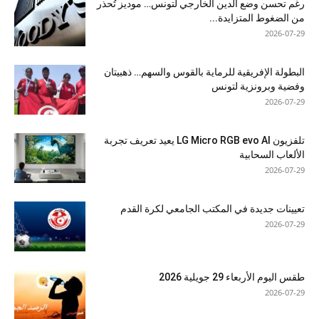
رغم تحسن وضع الدين الخارجي لتونس… موديز تُحذر
من الضغوط المتزايدة...
2026-07-29
البطولة الإفريقية للرماية بالقوس والسهم… ذهبيتان
وفضية وبرونزية لتونس
2026-07-29
تلفزيون LG Micro RGB evo AI يعيد تعريف تجربة
الألعاب السحابية
2026-07-29
تعيينات جديدة في المكتب الجامعي لكرة القدم
2026-07-29
طقس اليوم الأربعاء 29 جويلية 2026
2026-07-29