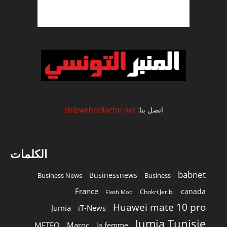
اتصل بنا:
sb@webredactor.net
الكلمات
babnet
Businessnews
Business News
Business
France
canada
Chokri Jeribi
Flash Mob
Huawei mate 10 pro
Jumia
iT-News
Jumia Tunisie
METEO
Maroc
la femme