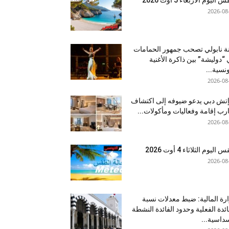
2026-08
نة نابولي تصحب جمهور الحمامات
“دوليشة” بين ذاكرة الأغنية
ونسية...
2026-08
إتش دبي يدعو ضيوفه إلى اكتشاف
رب إقامة وفعاليات ومأكولات...
2026-08
اليوم الثلاثاء 4 أوت 2026
2026-08
رة المالية: ضبط معدلات نسبة
ائدة الفعلية وحدود الفائدة النشطة
داسية...