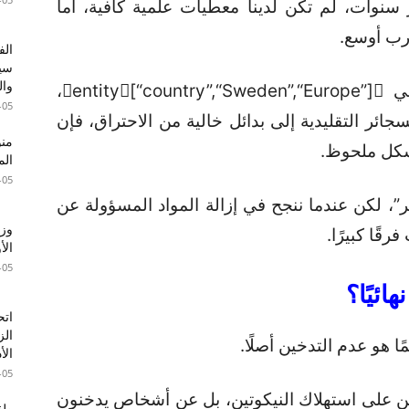
نوات، لم تكن لدينا معطيات علمية كافية، أما
ارب أوسع.
الف
سير
وال
تجارب أُجريت في عدة دول، خاصة في entity[“country”,“Sweden”,“Europe”]،
-05
ائر التقليدية إلى بدائل خالية من الاحتراق، فإن
شكل ملحوظ.
الم
-05
، لكن عندما ننجح في إزالة المواد المسؤولة عن
وزا
الأ
-05
نهائيًا؟
اتح
الز
ا هو عدم التدخين أصلًا.
الأ
-05
ين على استهلاك النيكوتين، بل عن أشخاص يدخنون
طقس 