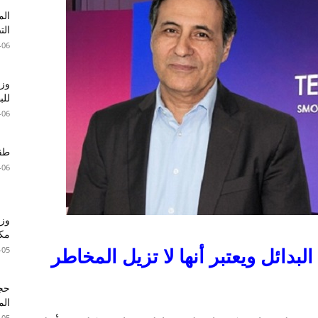
الم
الت
-06
وزا
للبطا
-06
طقس 
-06
وزي
مكا
-05
البدائل
ويعتبر
أنها
لا
تزيل
المخاطر
الم
-05