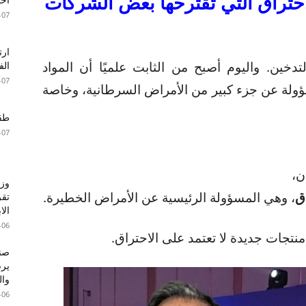
احتراق
التي
تقترحها
بعض
الشركات
-07
دخين. واليوم أصبح من الثابت علميًا أن المواد
الف
-07
سؤولة عن جزء كبير من الأمراض السرطانية، وخاصة
طقس 
-07
ن،
وزا
اق
، وهي المسؤولة الرئيسية عن الأمراض الخطيرة.
تقر
الا
-06
منتجات جديدة لا تعتمد على الاحتراق.
صند
وال
-06