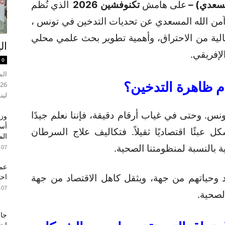
لمسعدي) –
على هامش
تكنوفشين
2026
الذي نُظم
تور آمن الله المسعدي عن تحديات التدخين في تونس ،
لخالية من الاحتراق، وأهمية تطوير بحث علمي محلي
ال
إفريقي.
0
م
ظاهرة
التدخين؟
ليت
نس. وحتى في غياب أرقام دقيقة، فإننا نعلم جيدًا
وزي
أسب
ل عبئًا اقتصاديًا ثقيلاً. فتكاليف علاج السرطان
الم
ة بالنسبة لمنظومتنا الصحية.
-07
عما
د وحياتهم من جهة، ويثقل كاهل الاقتصاد من جهة
احت
-07
لصحية.
جام
احت