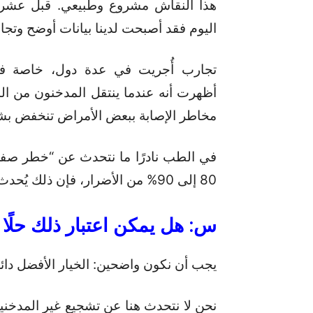
هذا النقاش مشروع وطبيعي. قبل عشر س
اليوم فقد أصبحت لدينا بيانات أوضح وتج
أظهرت أنه عندما ينتقل المدخنون من السج
مخاطر الإصابة ببعض الأمراض تنخفض ب
في الطب نادرًا ما نتحدث عن “خطر صفر”
80 إلى 90% من الأضرار، فإن ذلك يُحدث فرقًا كبيرًا.
س
:
هل
يمكن
اعتبار
ذلك
حلًا
يجب أن نكون واضحين: الخيار الأفضل دائمً
نحن لا نتحدث هنا عن تشجيع غير المدخن