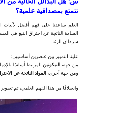
س
:
هل
البدائل
الخالية
من
ال
تتمتع
بمصداقية
علمية؟
العلم ساعدنا على فهم أفضل لآليات الت
السامة الناتجة عن احتراق التبغ هي الم
سرطان الرئة.
علينا التمييز بين عنصرين أساسيين:
من جهة،
النيكوتين
المرتبط أساسًا بالإدما
ومن جهة أخرى،
المواد
الناتجة
عن
الاحتر
وانطلاقًا من هذا الفهم العلمي، تم تطوير 