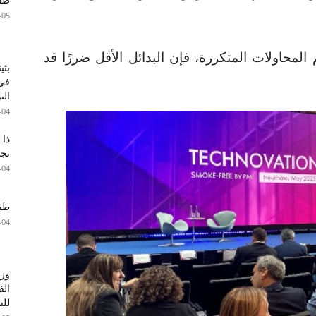
-05
 المحاولات المتكررة، فإن البدائل الأقل ضررًا قد
بثي
في 
الت
-04
ذا 
تجا
-04
طقس 
-04
وزا
الف
للس