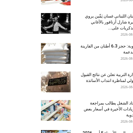
نان اللبناني غسان يَمِّين يروي
ة شارل أزنافور بالأغاني
ذكريات على...
2026-08
منوبة: حجز 6،3 أطنان من الفارينة
دعمة
2026-08
رة التربية تعلن عن نتائج القبول
ولي لمناظرة انتداب الأساتذة
2026-08
اد الشغل يطالب بمراجعة
يادات الأخيرة في أسعار بعض
دوية
2026-08
اليوم الأربعاء 5 أوت 2026