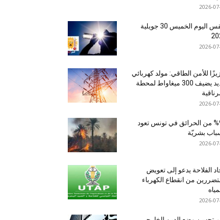
2026-07
طقس اليوم الخميس 30 جويلية
20
2026-07
يزًا للأمن الطاقي: مولد كهربائي
جديد يضيف 300 ميغاواط لمحطة
رناقية
2026-07
%95 من الحرائق في تونس تعود
باب بشريّة
2026-07
اد الفلاحة يدعو إلى تعويض
تضررين من انقطاع الكهرباء
مياه
2026-07
 تحسن وضع الدين الخارجي