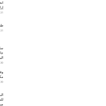
اتح
إرا
-31
طقس 
-31
سا
جال
الي
-30
مكا
-30
الب
للم
ميز