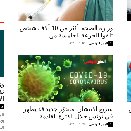
وزارة الصحة: أكثر من 10 آلاف شخص
تلقوا الجرعة الخامسة من...
المنبر التونسي
-
2023-01-10
0
وز
تق
ال
0
نس
سريع الانتشار.. متحوّر جديد قد يظهر
الم
في تونس خلال الفترة القادمة!
الا
المنبر التونسي
-
2023-01-09
0
الت