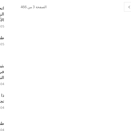
الصفحة 3 من 466
اتح
الز
الأ
-05
طقس 
-05
بثي
في 
الت
-04
ذا 
تجا
-04
طقس 
-04