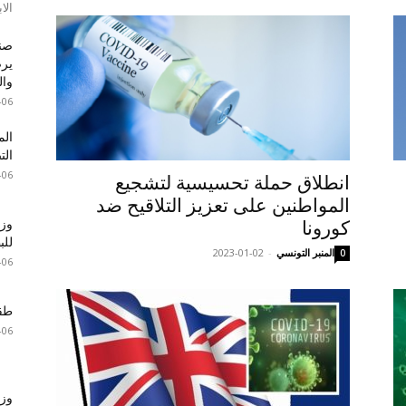
الاب
صند
والت
-06
الم
الت
-06
انطلاق حملة تحسيسية لتشجيع
المواطنين على تعزيز التلاقيح ضد
وزا
كورونا
للبطا
المنبر التونسي
-
2023-01-02
0
-06
طقس 
-06
وزي