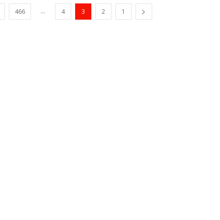
...
466
4
3
2
1