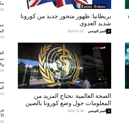
مكا
-05
بريطانيا: ظهور متحور جديد من كورونا
شديد العدوى
الم
المنبر التونسي
-
2023-01-02
0
-05
الف
سير
وال
-05
الم
-05
الصحة العالمية: نحتاج المزيد من
المعلومات حول وضع كورونا بالصين
وزا
المنبر التونسي
-
2022-12-30
0
الأ
-05