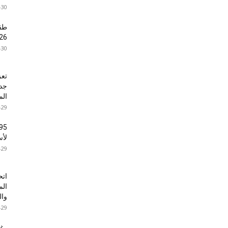
-30
26
-30
تعز
الم
-29
لأس
-29
اتح
الم
وال
-29
رغم