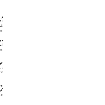
وزا
الف
للس
-03
موع
ال
-03
جها
با
-31
بور
“تون
-31