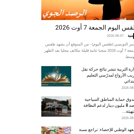
 اليوم الجمعة 7 أوت 2026
منية
-
2026-08-07
نبر التونسي (طقس اليوم) - من المتوقع أن يشهد طقس
الجمعة 7 أوت 2026 سحبا عامة قليلة تتكاثف محليا بعد الظهر
وسط.
رة التربية تنشر نتائج حركة نقل
يب الأزواج لمدرّسي التعليم
بتدائي
2026-08
وق حماية المناطق السياحية
يرصد 8 مليون دينار لدعم النظافة
تهيئة...
2026-08
عهد الوطني للإحصاء: تراجع نسبة