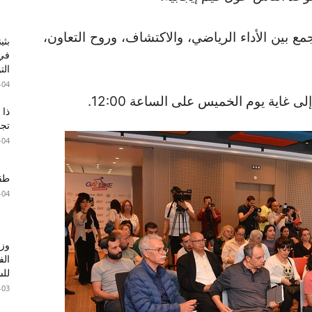
يجمع بين الأداء الرياضي، والاكتشاف، وروح التعاون،
بثي
في 
الت
-04
 غاية يوم الخميس على الساعة 12:00.
ذا 
تجا
-04
طقس 
-04
وزا
الف
للس
-03