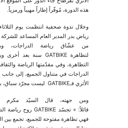
هذه الدورة، مُوفّراً إطاراً مهيباً ورمزياً.
من عشّاق رياضة الدراجات، و
لتظاهرة GATBIKE سنة بع
التظاهرة، وفي مقدّمتها الرياضة والثقا
الدراجات في متناول الجميع، إلى جانب ال
الأثري فـGATBIKE ليست مجرّد سباق، بل موعد يجمع بين الشغف والاكتشاف والالتزام. «
ومن جهته، قال السيّد مكرم بوز
قائلاً: » تجسّد BIKE
فهي تظاهرة مفتوحة للجميع، تجمع بين الهو