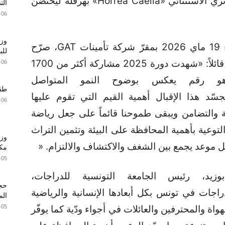
الأثري بقرطاج جاء الدور على الموقع الأثري الاستثنائي «Horrea Caelia» بهرقلة ليحتضن
الت
-06
وزا
وخلال ندوة صحفية انتظمت يوم الثلاثاء 19 ماي 2026 بمقرّ شركة تأمينات GAT، صرّح
للبطا
رياض بدر المدير العام المساعد للشركة قائلاً: «شهدت دورة 2025 مشاركة أكثر من 1700
-06
هو رقم يعكس بوضوح النمو المتواصل
طقس 
د أخرى ويجسّد هذا الإقبال أهمية القيم التي تقوم عليها
-06
فة والتضامن ويبقى طموحنا قائماً على جعل رياضة
توعية بأهمية المحافظة على البيئة وتثمين التراث
وزي
مكا
-05
يد، رئيس الجامعة التونسية للدراجات،
GAT روح رياضة الدراجات في تونس بكل أبعادها الإنسانية والرياضية
الم
-05
اة والمحترفين والعائلات في أجواء ودّية كما يوفّر