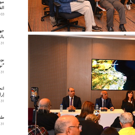
موع
ال
-03
جها
با
-31
بور
“تون
-31
اتح
إرا
-31
طقس 
-31