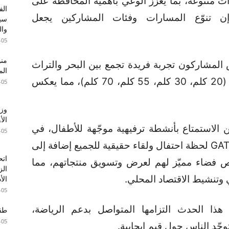
متنوعة، بما يعزّز الوعي بأهمية المحافظة على
الف
إن تنوّع المسارات وفئات المشاركين يجعل
سير
وال
-05
المشاركون تجربة فريدة تجمع بين البحر والتراث
الم
عبر مسارات تناسب مختلف المستويات (20 كلم، 30 كلم، 55 كلم، 70 كلم)، مما يعكس
-05
وزا
الأ
الاستمتاع بأنشطة ترفيهية موجّهة للأطفال، في
-05
أجواء عائلية دافئة وحيوية تجعل من GATBIKE لحظة احتفال ولقاء حقيقية للجميع إضافة إلى
اتح
ص فضاء مميّز لهم لعرض وتسويق منتجاتهم، مما
الز
 وتنشيط الاقتصاد المحلي.
الأ
-05
ينات GAT من خلال هذا الحدث التزامها المتواصل بدعم الرياضة،
طقس 
-05
وحّد الناس حول قيم إيجابية.