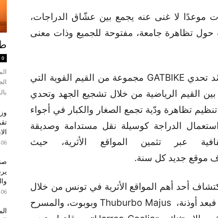
لى مرّ السنوات موعدًا لا غنى عنه يجمع بين عشّاق الدراجات،
ات حول تظاهرة جامعة، مفتوحة للجميع وذات معنى
طقس
0
الم
وبعيدًا عن كونه مجرد حدث رياضي، يجسّد تحدي GATBIKE مجموعة من القيم القوية التي
بال
كة تأمينات GAT، إذ يجمع بين القيم الرياضية من خلال تشجيع الجهد وتحدي
 تنظيم تظاهرة ودّية تجمع الصغار والكبار في أجواء
وزا
تقر
 استعمال الدراجة كوسيلة نقل مستدامة وصديقة
الا
افية عبر تثمين المواقع الأثرية، حيث
-06
صند
وال
GAT المشاركين لاكتشاف أحد أهم المواقع الأثرية في تونس من خلال
-06
مسارات مهيأة لتناسب جميع المستويات فبعد أوذنة، Thuburbo Majus وبوبوت، والمسرح
الم